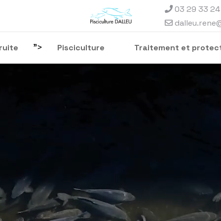
03 29 33 24
dalleu.rene
">
ruite
Pisciculture
Traitement et protect