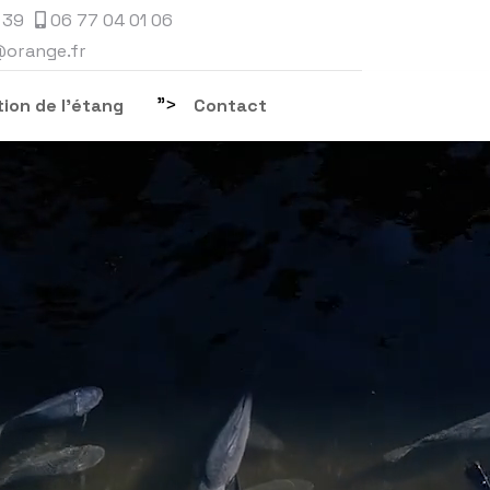
 39
06 77 04 01 06
@orange.fr
">
ion de l'étang
Contact