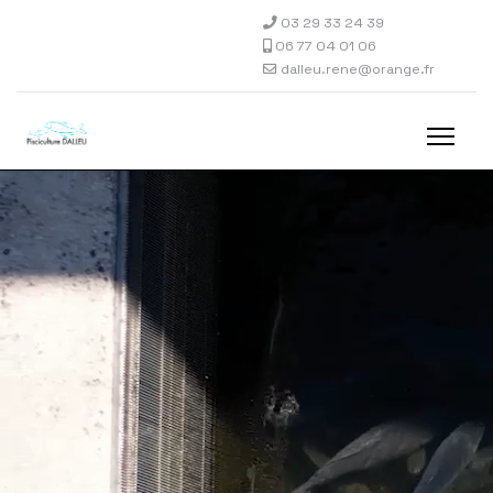
03 29 33 24 39
06 77 04 01 06
dalleu.rene@orange.fr