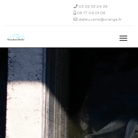
03 29 33 24 39
06 77 04 01 06
dalleu.rene@orange.fr