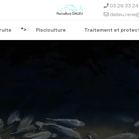
03 29 33 24
dalleu.rene
">
ruite
Pisciculture
Traitement et protect