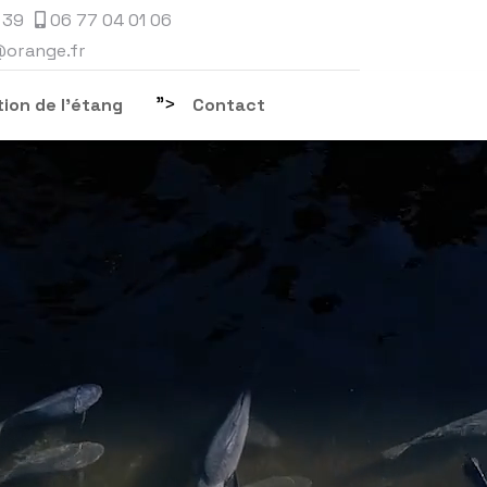
 39
06 77 04 01 06
@orange.fr
">
ion de l'étang
Contact